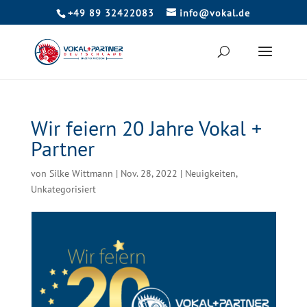
+49 89 32422083
info@vokal.de
Wir feiern 20 Jahre Vokal +
Partner
von
Silke Wittmann
|
Nov. 28, 2022
|
Neuigkeiten
,
Unkategorisiert