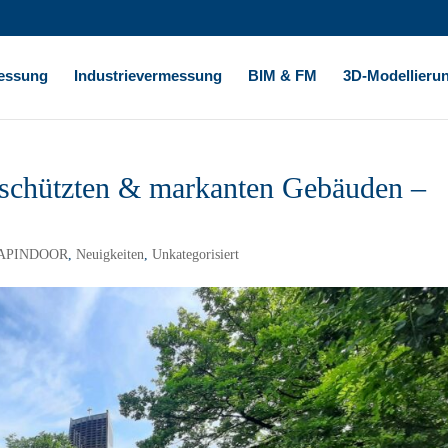
essung
Industrievermessung
BIM & FM
3D-Modellieru
schützten & markanten Gebäuden –
APINDOOR
,
Neuigkeiten
,
Unkategorisiert